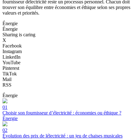
fournisseur délectricité reste un processus personnel. Chacun doit
trouver son équilibre entre économies et éthique selon ses propres
valeurs et priorités.
Énergie
Énergie
Sharing is caring
X
Facebook
Instagram
LinkedIn
YouTube
Pinterest
TikTok
Mail
RSS
Énergie
01
Choisir son fournisseur d’électricité : économies ou éthique ?
Énergie
02
Évolution des prix de lélectricité : un jeu de chaises musicales